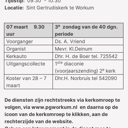
Tijdstip:
09:30 - 10:30
Locatie:
Sint Gertrudiskerk te Workum
e
07 maart 9.30
3
zondag van de 40 dgn.
uur
periode
Voorganger
Ds. A. Vriend
Organist
Mevr. Kl.Deinum
Kerkauto
Dhr. H. de Boer tel. 725542
ste
Uitgangscollecte
1
diaconie
e
(voorjaarszending) 2
kerk
Koster van 28 – 7
Dhr.H. Norbruis tel 542090
maart
De diensten zijn rechtstreeks via kerkomroep te
volgen, via www.pgworkum.nl en daarna op de
icoon van de kerkomroep te klikken, aan de
rechterzijde van de website.