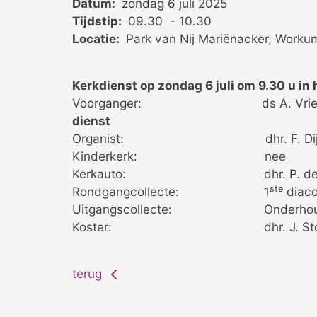
Datum:
zondag 6 juli 2025
Tijdstip:
09.30 - 10.30
Locatie:
Park van Nij Mariënacker, Worku
Kerkdienst op zondag 6 juli om 9.30 u in 
Voorganger:
ds A. Vriend e
dienst
Organist:
dhr. F. Dijk
Kinderkerk:
nee
Kerkauto:
dhr. P. de Boe
ste
Rondgangcollecte:
1
diaco
Uitgangscollecte:
Onderhoud ker
Koster:
dhr. J. Stoel t
terug