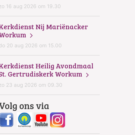
zo 16 aug 2026 om 19.30
Kerkdienst Nij Mariënacker
Workum
do 20 aug 2026 om 15.00
Kerkdienst Heilig Avondmaal
St. Gertrudiskerk Workum
zo 23 aug 2026 om 09.30
Volg ons via