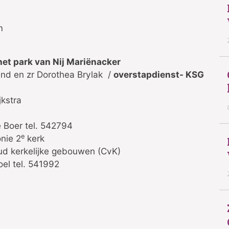
m
het park van Nij Mariënacker
n zr Dorothea Brylak /
overstapdienst- KSG
stra
r tel. 542794
e
nie 2
kerk
kelijke gebouwen (CvK)
el. 541992