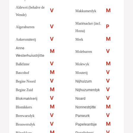
Aldewei (behalve de
V
M
Makkumerdyk
Wende)
Mariënacker (incl.
V
P
Algeraburren
Hosta)
V
M
Ankersmitterij
Merk
Anne
M
V
Moleburren
Westerhuisstrjitte
V
M
Balkfinne
Molewyk
M
V
Bascohof
Mouterij
V
V
Begine Noord
Nijhuizum
M
V
Begine Zuid
Nijhuzumerdyk
V
V
Blokmakkerij
Noard
M
M
Blomikkers
Nonnestrjitte
V
V
Breewarsdyk
Panwurk
V
M
Brouwersdyk
Papeleantsje
M
V