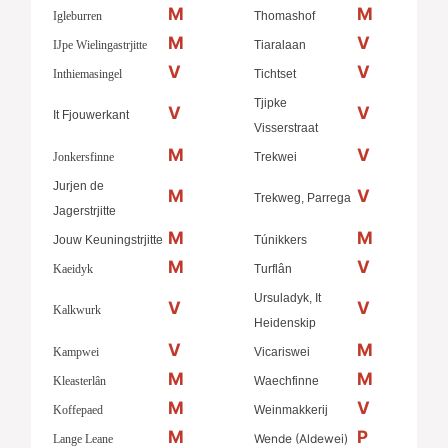
M
M
Igleburren
Thomashof
M
V
IJpe Wielingastrjitte
Tiaralaan
V
V
Inthiemasingel
Tichtset
Tjipke
V
V
It Fjouwerkant
Visserstraat
M
V
Jonkersfinne
Trekwei
Jurjen de
M
V
Trekweg, Parrega
Jagerstrjitte
M
M
Jouw Keuningstrjitte
Túnikkers
M
V
Kaeidyk
Turflân
Ursuladyk, It
V
V
Kalkwurk
Heidenskip
V
M
Kampwei
Vicariswei
M
M
Kleasterlân
Waechfinne
M
V
Koffepaed
Weinmakkerij
M
P
Wende (Aldewei)
Lange Leane