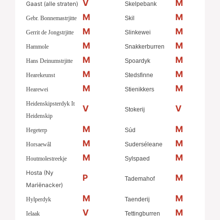
V
M
Gaast (alle straten)
Skelpebank
M
M
Gebr. Bonnemastrjitte
Skil
M
M
Gerrit de Jongstrjitte
Slinkewei
M
M
Hammole
Snakkerburren
M
M
Hans Deinumstrjitte
Spoardyk
M
M
Hearekeunst
Stedsfinne
M
M
Hearewei
Stienikkers
Heidenskipsterdyk It
V
V
Stokerij
Heidenskip
M
M
Hegeterp
Súd
M
M
Horsaewâl
Suderséleane
M
M
Houtmolestreekje
Sylspaed
Hosta (Ny
P
M
Tademahof
Mariënacker)
M
M
Hylperdyk
Taenderij
V
M
Ielaak
Tettingburren