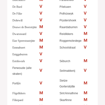
Bûterikkers
Parallelwei
V
V
Pilekaen
De Burd
V
V
De Fûke
Pothúswyk
V
V
Doltewâl
Prystershoek
M
V
Douwe de Boerstrjitte
Raardaburren
V
M
Dwarsnoard
Reidikkers
M
M
Eize Speerstrastrjitte
Roggemolestege
M
V
Emmabuert
Schoolstraat
V
Eniggaburren
V
M
Estrikwurk
Séburch
Ferwoude (alle
V
V
Seilmakkerij
straten)
Sietze
V
M
Fortûn
Gorterstrjitte
M
M
Fûgelikkers
Sint Annafinne
M
M
Fûkepaed
Skarfinne