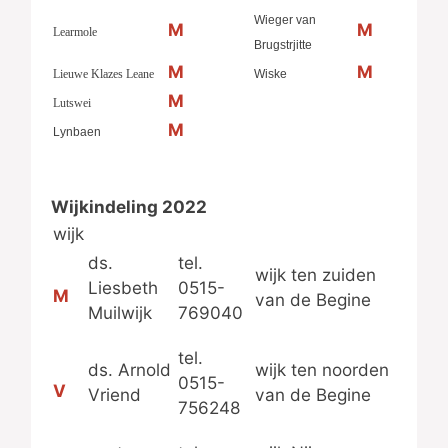
Wieger van
M
M
Learmole
Brugstrjitte
M
M
Lieuwe Klazes Leane
Wiske
M
Lutswei
M
Lynbaen
Wijkindeling 2022
wijk
ds.
tel.
wijk ten zuiden
Liesbeth
0515-
M
van de Begine
Muilwijk
769040
tel.
ds. Arnold
wijk ten noorden
0515-
V
Vriend
van de Begine
756248