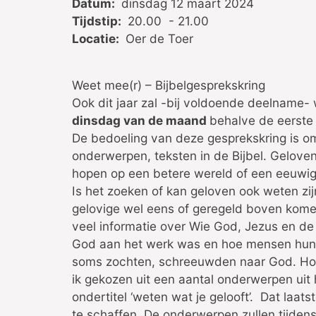
Datum:
dinsdag 12 maart 2024
Tijdstip:
20.00 - 21.00
Locatie:
Oer de Toer
Weet mee(r) – Bijbelgesprekskring
Ook dit jaar zal -bij voldoende deelname- 
dinsdag van de maand
behalve de eerste 
De bedoeling van deze gesprekskring is om 
onderwerpen, teksten in de Bijbel. Gelove
hopen op een betere wereld of een eeuwig
Is het zoeken of kan geloven ook weten zij
gelovige wel eens of geregeld boven komen
veel informatie over Wie God, Jezus en de 
God aan het werk was en hoe mensen hun 
soms zochten, schreeuwden naar God. Hoe
ik gekozen uit een aantal onderwerpen uit 
ondertitel ‘weten wat je gelooft’. Dat laat
te schaffen. De onderwerpen zullen tijden