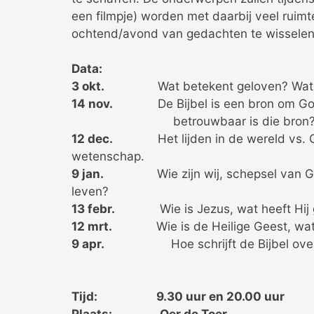
een filmpje) worden met daarbij veel ruim
ochtend/avond van gedachten te wisselen
Data:
3 okt.
Wat betekent geloven? Wat 
14 nov.
De Bijbel is een bron om G
betrouwbaar is die bron
12 dec.
Het lijden in de wereld vs.
wetenschap.
9 jan.
Wie zijn wij, schepsel van 
leven?
13 febr.
Wie is Jezus, wat heeft Hi
12 mrt.
Wie is de Heilige Geest, wa
9 apr.
Hoe schrijft de Bijbel over 
Tijd: 9.30 uur en 20.00 uur
Plaats: Oer de Toer