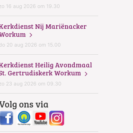
zo 16 aug 2026 om 19.30
Kerkdienst Nij Mariënacker
Workum
do 20 aug 2026 om 15.00
Kerkdienst Heilig Avondmaal
St. Gertrudiskerk Workum
zo 23 aug 2026 om 09.30
Volg ons via