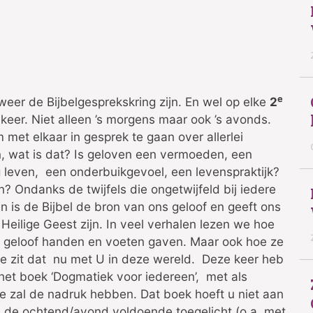
e
weer de Bijbelgesprekskring zijn. En wel op elke
2
keer. Niet alleen ’s morgens maar ook ’s avonds.
met elkaar in gesprek te gaan over allerlei
n, wat is dat? Is geloven een vermoeden, een
 leven, een onderbuikgevoel, een levenspraktijk?
n? Ondanks de twijfels die ongetwijfeld bij iedere
 is de Bijbel de bron van ons geloof en geeft ons
Heilige Geest zijn. In veel verhalen lezen we hoe
geloof handen en voeten gaven. Maar ook hoe ze
 zit dat nu met U in deze wereld. Deze keer heb
het boek ‘Dogmatiek voor iedereen’, met als
ste zal de nadruk hebben. Dat boek hoeft u niet aan
s de ochtend/avond voldoende toegelicht (o.a. met