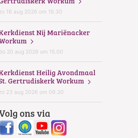
Gertrudiskerk Workum
zo 16 aug 2026 om 19.30
Kerkdienst Nij Mariënacker
Workum
do 20 aug 2026 om 15.00
Kerkdienst Heilig Avondmaal
St. Gertrudiskerk Workum
zo 23 aug 2026 om 09.30
Volg ons via