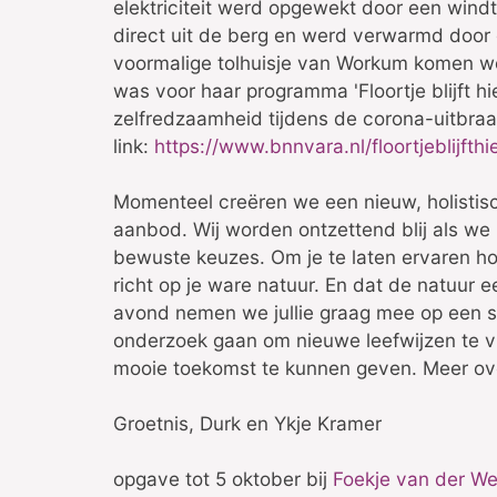
elektriciteit werd opgewekt door een wind
direct uit de berg en werd verwarmd door d
voormalige tolhuisje van Workum komen won
was voor haar programma 'Floortje blijft hi
zelfredzaamheid tijdens de corona-uitbra
link:
https://www.bnnvara.nl/floortjeblijfth
Momenteel creëren we een nieuw, holistisc
aanbod. Wij worden ontzettend blij als w
bewuste keuzes. Om je te laten ervaren hoe
richt op je ware natuur. En dat de natuur 
avond nemen we jullie graag mee op een st
onderzoek gaan om nieuwe leefwijzen te v
mooie toekomst te kunnen geven. Meer ove
Groetnis, Durk en Ykje Kramer
opgave tot 5 oktober bij
Foekje van der We