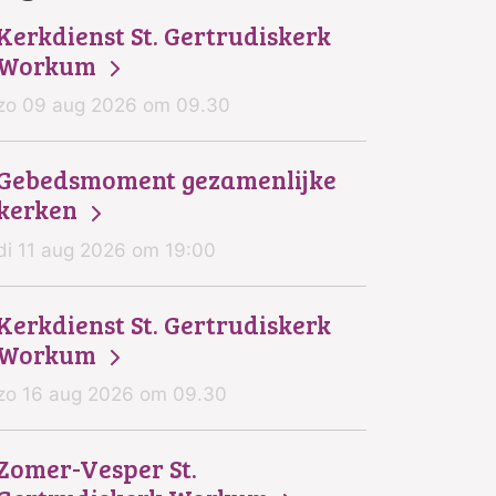
Kerkdienst St. Gertrudiskerk
Workum
zo 09 aug 2026 om 09.30
Gebedsmoment gezamenlijke
kerken
di 11 aug 2026 om 19:00
Kerkdienst St. Gertrudiskerk
Workum
zo 16 aug 2026 om 09.30
Zomer-Vesper St.