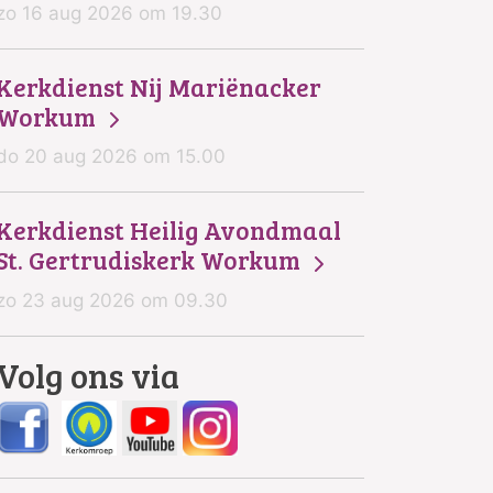
zo 16 aug 2026 om 19.30
Kerkdienst Nij Mariënacker
Workum
do 20 aug 2026 om 15.00
Kerkdienst Heilig Avondmaal
St. Gertrudiskerk Workum
zo 23 aug 2026 om 09.30
Volg ons via