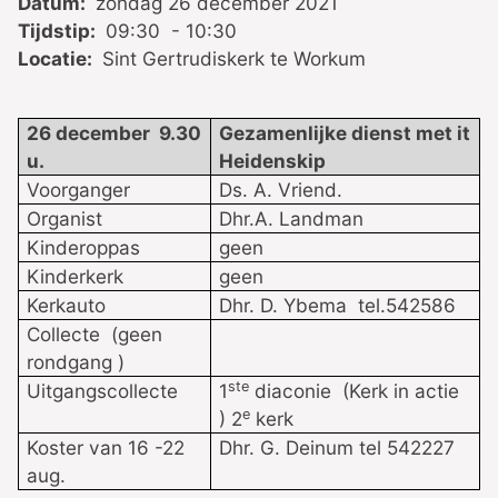
Datum:
zondag 26 december 2021
Tijdstip:
09:30 - 10:30
Locatie:
Sint Gertrudiskerk te Workum
26 december 9.30
Gezamenlijke dienst met it
u.
Heidenskip
Voorganger
Ds. A. Vriend.
Organist
Dhr.A. Landman
Kinderoppas
geen
Kinderkerk
geen
Kerkauto
Dhr. D. Ybema tel.542586
Collecte (geen
rondgang )
ste
Uitgangscollecte
1
diaconie (Kerk in actie
e
) 2
kerk
Koster van 16 -22
Dhr. G. Deinum tel 542227
aug.