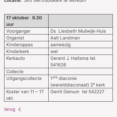
Locatie:
Sint Gertrudiskerk te Workum
17 oktober 9.30
uur
Voorganger
Ds Liesbeth Muilwijk-Huis
Organist
Aalt Landman
Kinderoppas
aanwezig
Kinderkerk
wel
Kerkauto
Gerard J. Haitsma tel.
541626
Collecte
ste
Uitgangscollecte
1
diaconie
e
(werelddiaconaat) 2
kerk
Koster van 11 – 17
Gerrit Deinum tel 542227
okt.
terug