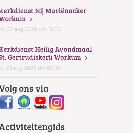
Kerkdienst Nij Mariënacker
Workum
do 20 aug 2026 om 15.00
Kerkdienst Heilig Avondmaal
St. Gertrudiskerk Workum
zo 23 aug 2026 om 09.30
Volg ons via
Activiteitengids