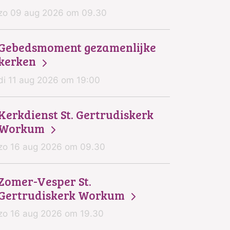
zo 09 aug 2026 om 09.30
Gebedsmoment gezamenlijke
kerken
di 11 aug 2026 om 19:00
Kerkdienst St. Gertrudiskerk
Workum
zo 16 aug 2026 om 09.30
Zomer-Vesper St.
Gertrudiskerk Workum
zo 16 aug 2026 om 19.30