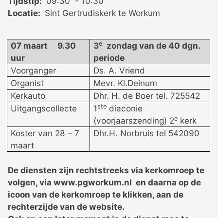
Tijdstip:
09:30 - 10:30
Locatie:
Sint Gertrudiskerk te Workum
e
07 maart 9.30
3
zondag van de 40 dgn.
uur
periode
Voorganger
Ds. A. Vriend
Organist
Mevr. Kl.Deinum
Kerkauto
Dhr. H. de Boer tel. 725542
ste
Uitgangscollecte
1
diaconie
e
(voorjaarszending) 2
kerk
Koster van 28 – 7
Dhr.H. Norbruis tel 542090
maart
De diensten zijn rechtstreeks via kerkomroep te
volgen, via www.pgworkum.nl en daarna op de
icoon van de kerkomroep te klikken, aan de
rechterzijde van de website.