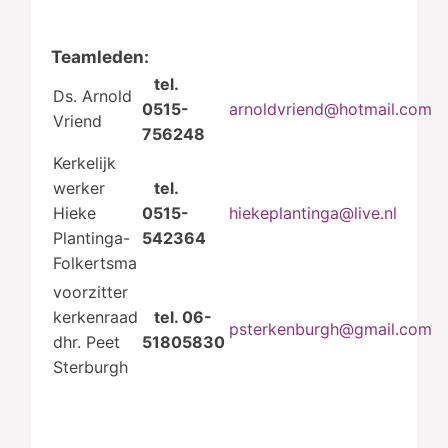
Teamleden:
tel.
Ds. Arnold
0515-
arnoldvriend@hotmail.com
Vriend
756248
Kerkelijk
werker
tel.
Hieke
0515-
hiekeplantinga@live.nl
Plantinga-
542364
Folkertsma
voorzitter
kerkenraad
tel. 06-
psterkenburgh@gmail.com
dhr. Peet
51805830
Sterburgh