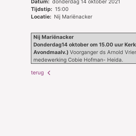
Datum:
donderdag 14 oktober 2021
Tijdstip:
15:00
Locatie:
Nij Mariënacker
Nij Mari
ënacker
Donderdag14 oktober om 15.00 uur Kerkd
Avondmaalv.)
Voorganger ds Arnold Vrie
medewerking Cobie Hofman- Heida.
terug