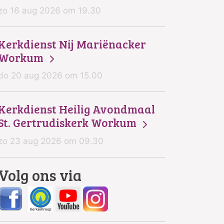
zo 16 aug 2026 om 19.30
Kerkdienst Nij Mariënacker
Workum
do 20 aug 2026 om 15.00
Kerkdienst Heilig Avondmaal
St. Gertrudiskerk Workum
zo 23 aug 2026 om 09.30
Volg ons via