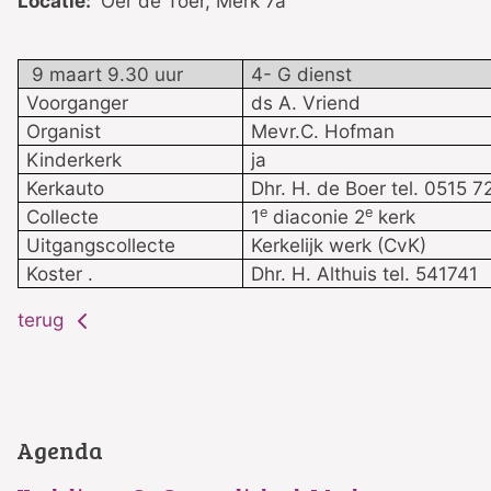
Locatie:
Oer de Toer, Merk 7a
9 maart 9.30 uur
4- G dienst
Voorganger
ds A. Vriend
Organist
Mevr.C. Hofman
Kinderkerk
ja
Kerkauto
Dhr. H. de Boer tel. 0515 
e
e
Collecte
1
diaconie 2
kerk
Uitgangscollecte
Kerkelijk werk (CvK)
Koster .
Dhr. H. Althuis tel. 541741
terug
Agenda