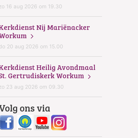
zo 16 aug 2026 om 19.30
Kerkdienst Nij Mariënacker
Workum
do 20 aug 2026 om 15.00
Kerkdienst Heilig Avondmaal
St. Gertrudiskerk Workum
zo 23 aug 2026 om 09.30
Volg ons via