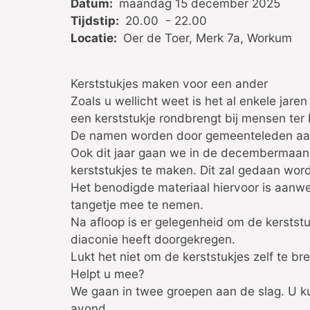
Datum:
maandag 15 december 2025
Tijdstip:
20.00 - 22.00
Locatie:
Oer de Toer, Merk 7a, Workum
Kerststukjes maken voor een ander
Zoals u wellicht weet is het al enkele jare
een kerststukje rondbrengt bij mensen ter
De namen worden door gemeenteleden aa
Ook dit jaar gaan we in de decembermaan
kerststukjes te maken. Dit zal gedaan wor
Het benodigde materiaal hiervoor is aanwe
tangetje mee te nemen.
Na afloop is er gelegenheid om de kerststu
diaconie heeft doorgekregen.
Lukt het niet om de kerststukjes zelf te b
Helpt u mee?
We gaan in twee groepen aan de slag. U k
avond.