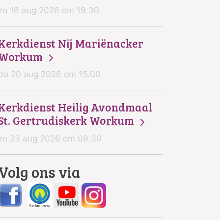
zo 16 aug 2026 om 19.30
Kerkdienst Nij Mariënacker
Workum
do 20 aug 2026 om 15.00
Kerkdienst Heilig Avondmaal
St. Gertrudiskerk Workum
zo 23 aug 2026 om 09.30
Volg ons via