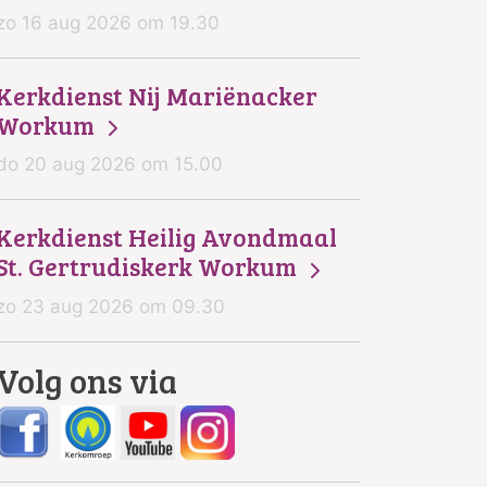
zo 16 aug 2026 om 19.30
Kerkdienst Nij Mariënacker
Workum
do 20 aug 2026 om 15.00
Kerkdienst Heilig Avondmaal
St. Gertrudiskerk Workum
zo 23 aug 2026 om 09.30
Volg ons via