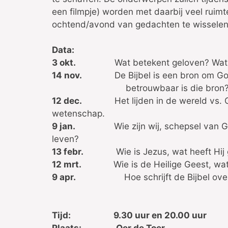
een filmpje) worden met daarbij veel ruim
ochtend/avond van gedachten te wisselen
Data:
3 okt.
Wat betekent geloven? Wat 
14 nov.
De Bijbel is een bron om G
betrouwbaar is die bron
12 dec.
Het lijden in de wereld vs.
wetenschap.
9 jan.
Wie zijn wij, schepsel van 
leven?
13 febr.
Wie is Jezus, wat heeft Hi
12 mrt.
Wie is de Heilige Geest, wa
9 apr.
Hoe schrijft de Bijbel over 
Tijd: 9.30 uur en 20.00 uur
Plaats: Oer de Toer