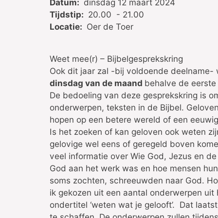
Datum:
dinsdag 12 maart 2024
Tijdstip:
20.00 - 21.00
Locatie:
Oer de Toer
Weet mee(r) – Bijbelgesprekskring
Ook dit jaar zal -bij voldoende deelname- 
dinsdag van de maand
behalve de eerste 
De bedoeling van deze gesprekskring is om 
onderwerpen, teksten in de Bijbel. Gelove
hopen op een betere wereld of een eeuwig
Is het zoeken of kan geloven ook weten zij
gelovige wel eens of geregeld boven komen
veel informatie over Wie God, Jezus en de 
God aan het werk was en hoe mensen hun 
soms zochten, schreeuwden naar God. Hoe
ik gekozen uit een aantal onderwerpen uit 
ondertitel ‘weten wat je gelooft’. Dat laat
te schaffen. De onderwerpen zullen tijden