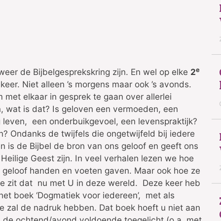
e
weer de Bijbelgesprekskring zijn. En wel op elke
2
keer. Niet alleen ’s morgens maar ook ’s avonds.
met elkaar in gesprek te gaan over allerlei
n, wat is dat? Is geloven een vermoeden, een
 leven, een onderbuikgevoel, een levenspraktijk?
n? Ondanks de twijfels die ongetwijfeld bij iedere
 is de Bijbel de bron van ons geloof en geeft ons
Heilige Geest zijn. In veel verhalen lezen we hoe
geloof handen en voeten gaven. Maar ook hoe ze
 zit dat nu met U in deze wereld. Deze keer heb
het boek ‘Dogmatiek voor iedereen’, met als
ste zal de nadruk hebben. Dat boek hoeft u niet aan
s de ochtend/avond voldoende toegelicht (o.a. met