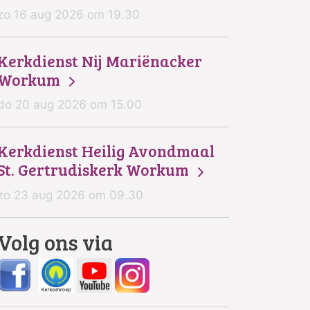
zo 16 aug 2026 om 19.30
Kerkdienst Nij Mariënacker
Workum
do 20 aug 2026 om 15.00
Kerkdienst Heilig Avondmaal
St. Gertrudiskerk Workum
zo 23 aug 2026 om 09.30
Volg ons via